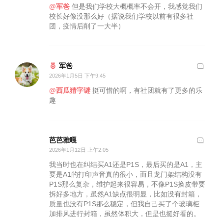
@军爸
但是我们学校大概概率不会开，我感觉我们
校长好像没那么好（据说我们学校以前有很多社
团，疫情后削了一大半）
军爸
2026年1月5日 下午9:45
@西瓜猜字谜
挺可惜的啊，有社团就有了更多的乐
趣
芭芭雅嘎
2026年1月12日 上午2:05
我当时也在纠结买A1还是P1S，最后买的是A1，主
要是A1的打印声音真的很小，而且龙门架结构没有
P1S那么复杂，维护起来很容易，不像P1S换皮带要
拆好多地方，虽然A1缺点很明显，比如没有封箱，
质量也没有P1S那么稳定，但我自己买了个玻璃柜
加排风进行封箱，虽然体积大，但是也挺好看的。