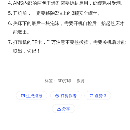
AMS内部的两包干燥剂需要拆封启用，延缓耗材受潮。
开机前，一定要移除Z轴上的3颗安全螺丝。
Penfolds奔富红酒
热床下的最后一块泡沫，需要开机自检后，抬起热床才
能取出。
打印机的TF卡，千万注意不要热拔插，需要关机后才能
取出，切记！
标签：
3D打印
·
教育
生成海报
打赏作者
点赞
3
分享