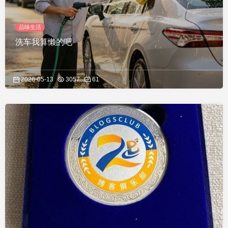
品味生活
洗车我算懒的吧
2026-05-13
3057
61