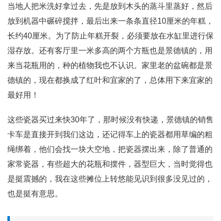
当地人把米洗好拿过去，先是放到木头的蒸斗里蒸好，然后
放到机器中碾碎搅拌，最后出来一条条直径10厘米的年糕，
长约40厘米。为了防止年糕开裂，必须要放在水缸里进行保
湿存放。还有客厅里一米多高的两个方瓶也是景德镇的，用
来当花瓶用的，种的植物我也不认识。家里老的盆碗都是景
德镇的，现在都换成了红叶和宜家的了，总体用下来宜家的
最好用！
这些瓷器买过来快30年了，那时候没有快递，景德镇的销售
卡车是直接开到我们这边，还记得车上的瓷器都用草编的粗
绳绑着，他们会找一块大空地，把瓷器摆出来，除了普通的
家常瓷器，有些超大的花瓶和摆件，器型巨大，当时觉得也
是挺震撼的，我在这些摊位上转悠能见识到很多没见过的，
也是挺有意思。