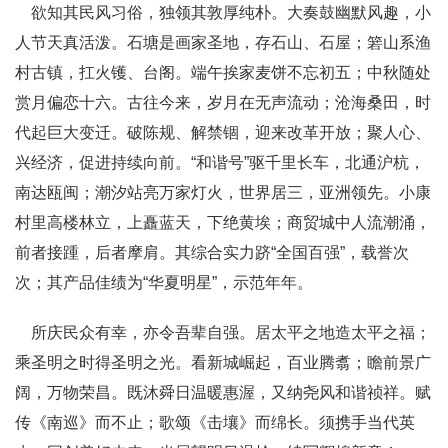
欲知其民风习俗，独领其敦厚纯朴。大奏鼓幽默风趣，小
人节天真活泼。石塘是画家圣地，存石山、石屋；箬山系渔
村古镇，扛火镬、台阁。端午挨家麦饼不忘初五；中秋随处
赏月偏恋十六。古往今来，岁月在无声流动；沧海桑田，时
代起巨大变迁。破陈规、解禁锢，迎来改革开放；聚人心、
兴经济，促进持续向前。“和谐号”驱千里长车，北通沪杭，
南达瓯闽；潮汐站亮万家灯火，世界居三，亚洲领先。小康
村里高楼林立，上矗蓝天，下绝黄埃；商贸城中人流潮涌，
前者接踵，后者摩肩。其综合实力跻“全国百强”，载誉次
次；其产品佳绩为“华夏明星”，示范年年。
所庆民众有幸，亦令吾辈自强。居太平之地造太平之福；
乘圣明之时得圣明之光。看新城崛起，百业腾翥；瞻前景广
阔，万物荣昌。既沐舜日温暖惠渥，又纳尧风和谐祯祥。赋
传《南巡》而不止；歌颂《击壤》而绵长。须携手当代英