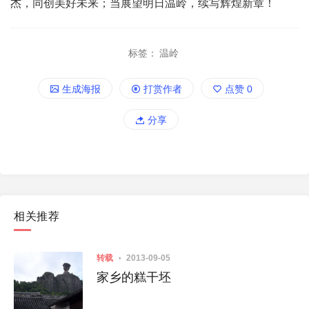
杰，同创美好未来；当展望明日温岭，续写辉煌新章！
黑群晖 使用Windows的磁盘
精简w
标签：
温岭
否则
生成海报
打赏作者
点赞
0
分享
相关推荐
转载
2013-09-05
家乡的糕干坯