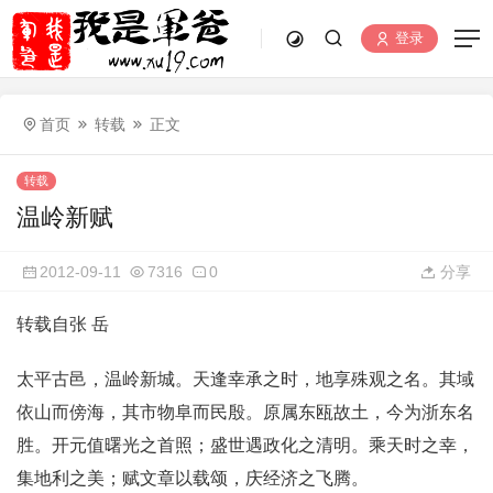
登录
首页
转载
正文
转载
温岭新赋
2012-09-11
7316
0
分享
转载自张 岳
太平古邑，温岭新城。天逢幸承之时，地享殊观之名。其域
依山而傍海，其市物阜而民殷。原属东瓯故土，今为浙东名
胜。开元值曙光之首照；盛世遇政化之清明。乘天时之幸，
集地利之美；赋文章以载颂，庆经济之飞腾。