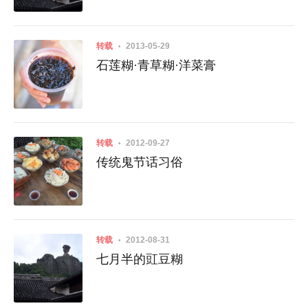
转载
2013-05-29
石莲糊·青草糊·洋菜膏
转载
2012-09-27
传统鬼节话习俗
转载
2012-08-31
七月半的豇豆糊