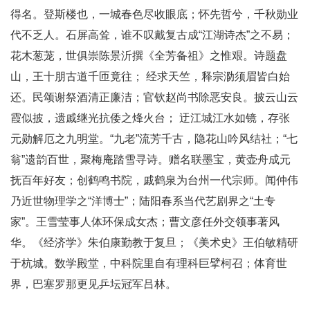
得名。登斯楼也，一城春色尽收眼底；怀先哲兮，千秋勋业
代不乏人。石屏高耸，谁不叹戴复古成“江湖诗杰”之不易；
花木葱茏，世俱崇陈景沂撰《全芳备祖》之惟艰。诗题盘
山，王十朋古道千匝竟往； 经求天竺，释宗泐须眉皆白始
还。民颂谢祭酒清正廉洁；官钦赵尚书除恶安良。披云山云
霞似披，遗戚继光抗倭之烽火台； 迂江城江水如镜，存张
元勋解厄之九明堂。“九老”流芳千古，隐花山吟风结社；“七
翁”遗韵百世，聚梅庵踏雪寻诗。赠名联墨宝，黄壶舟成元
抚百年好友；创鹤鸣书院，戚鹤泉为台州一代宗师。闻仲伟
乃近世物理学之“洋博士”；陆阳春系当代艺剧界之“土专
家”。王雪莹事人体环保成女杰；曹文彦任外交领事著风
华。《经济学》朱伯康勤教于复旦；《美术史》王伯敏精研
于杭城。数学殿堂，中科院里自有理科巨擘柯召；体育世
界，巴塞罗那更见乒坛冠军吕林。