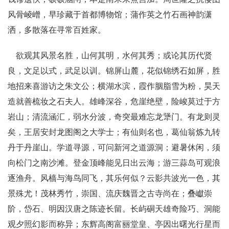
风骨崚嶒，早珍藏于首都博物馆；蒲作英之竹石画神韵潇
洒，多散落在寻常百姓家。
欲观其风景名胜，山何其明，水何其秀；或论其历代贤
良，文足以式，武足以训。锦屏山麓，花似锦绣石如屏，胜
地招来喜游访之朱文公；横湖水滨，霞作胭脂雪为粉，昊天
造就善梳妆之石夫人。雄峰深谷，危崖绝壁，险峻莫过于方
岩山；清流涵汇，弱水分波，奇突最难忘龙犟门。有龙则灵
矣，王居安封龙图阁之大学士；有仙则名也，葛仙翁炼九转
丹于丹崖山。学道寻源，可问新河之道源洞；避暑休闲，须
向松门之南沙滩。登金顶峰能见日出云海；游三蒜岛可观浪
逐渔舟。风樯与海鸟同飞，其乐何似？云影共波光一色，其
景殊尤！茂林秀竹，崇国、流庆魏晋之古寺尚在；叠巘崇
阶，岱石、明因汉唐之陈迹长留。长屿硐天雄奇险巧、洞能
观夕照幻影而称异；东辉高阁富丽堂皇、亭因出曙光行星而