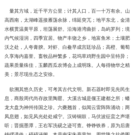
量其方域，近千平方公里；计其人口，百一十万有余。山
高西南，太湖峰遥接雁荡余脉，绵延突兀；地平东北，金清
水横贯温黄平原，坦荡展舒。沿海港湾曲折，岛屿罗列；境
内气候湿润，四季宜居。物产丰饶之乡，地富鱼米；土壤肥
沃之处，人夸膏腴。对虾、白鲞早成宫廷珍品；高橙、葡萄
久享海内嘉誉。畜牧品种繁多，花坞草鸡野生园中呈特异；
蔬果质量殊佳，玉麟西瓜农博会上成明珠。人每得物华之精
美；景尽现生态之安徐。
欲溯其悠久历史，可考其古代文明。新石器时即见先民生
息，商殷周代尚存故里陶罂。大溪古城是偃王建都之所；蟠
龙大盘为神州传国之珍。六夔翘首，似闻云雷阵阵涌动；两
凤息翅，如见风光处处咸宁。汉铸铜鼓，马伏波征蛮之声堪
听；晋掘墨潭，王右军洗砚之迹可查。铮铮铁券，原为后唐
钱镠遗佚；硕硕涵闸，本是南宋朱熹营加。周世隆之抗倭图