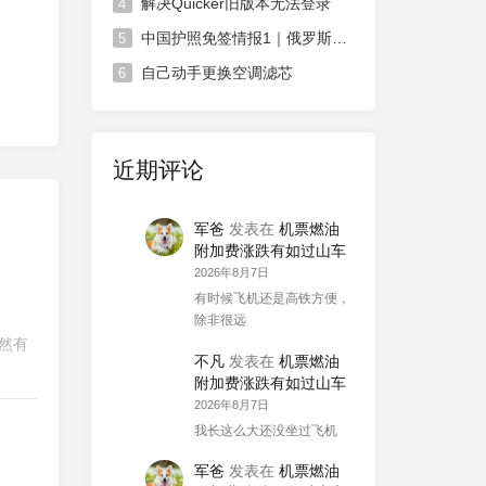
解决Quicker旧版本无法登录
4
中国护照免签情报1｜俄罗斯对中国免签政策延长
5
自己动手更换空调滤芯
6
近期评论
军爸
发表在
机票燃油
附加费涨跌有如过山车
2026年8月7日
有时候飞机还是高铁方便，
除非很远
然有
不凡
发表在
机票燃油
附加费涨跌有如过山车
2026年8月7日
我长这么大还没坐过飞机
军爸
发表在
机票燃油