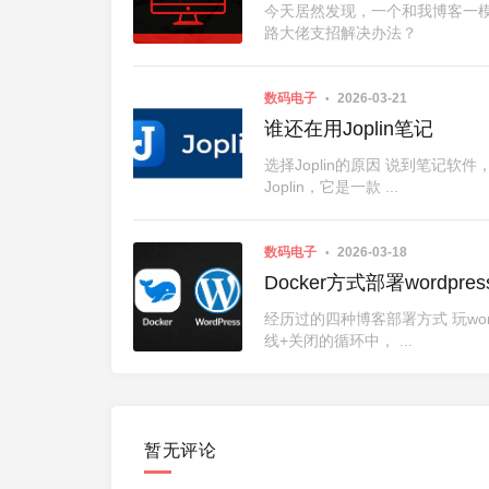
今天居然发现，一个和我博客一模
路大佬支招解决办法？
数码电子
2026-03-21
谁还在用Joplin笔记
选择Joplin的原因 说到笔
Joplin，它是一款 ...
数码电子
2026-03-18
Docker方式部署wordp
经历过的四种博客部署方式 玩wo
线+关闭的循环中， ...
暂无评论