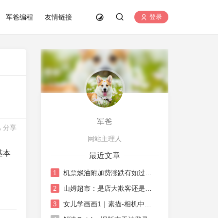
军爸编程
友情链接
登录
军爸
分享
网站主理人
基本
最近文章
机票燃油附加费涨跌有如过山车
1
山姆超市：是店大欺客还是水土不服
2
女儿学画画1｜素描-相机中荷花
3