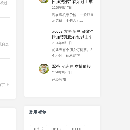
附加费涨跌有如过山车
求过
2026年8月7日
现在查机票价格，一般只显
示票价，不包含机…
acevs
发表在
机票燃油
附加费涨跌有如过山车
2026年8月7日
用的是
前几天有个朋友订机票。2
个小时，价格都正…
军爸
发表在
友情链接
2026年8月7日
已经添加
历了上
常用标签
3D打印
DISCUZ
TO-DO