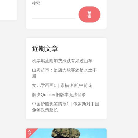
搜索
搜
索
近期文章
机票燃油附加费涨跌有如过山车
山姆超市：是店大欺客还是水土不
服
女儿学画画1｜素描-相机中荷花
解决Quicker旧版本无法登录
中国护照免签情报1｜俄罗斯对中国
免签政策延长