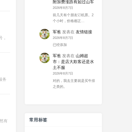
附加费涨跌有如过山车
2026年8月7日
前几天有个朋友订机票。2
个小时，价格都正…
军爸
发表在
友情链接
号，
2026年8月7日
已经添加
军爸
发表在
山姆超
市：是店大欺客还是水
土不服
2026年8月7日
服务
对的，我去主要就是买牛排
之类的。
常用标签
然有