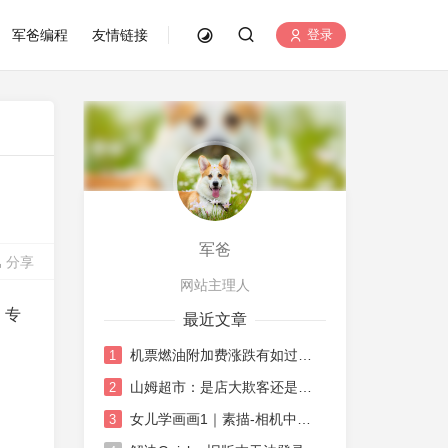
军爸编程
友情链接
登录
军爸
分享
网站主理人
，专
最近文章
机票燃油附加费涨跌有如过山车
1
山姆超市：是店大欺客还是水土不服
2
女儿学画画1｜素描-相机中荷花
3