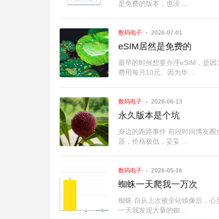
是免费的版本，也没 ...
数码电子
2026-07-01
eSIM居然是免费的
最早的时候想要办理eSIM，是
费用每月10元。因为华 ...
数码电子
2026-06-13
永久版本是个坑
身边的跑路事件 前段时间博友
器，价格极低，妥妥 ...
数码电子
2026-05-16
蜘蛛一天爬我一万次
蜘蛛 自从上次被全站镜像后，心
一天我发现大量的蜘 ...