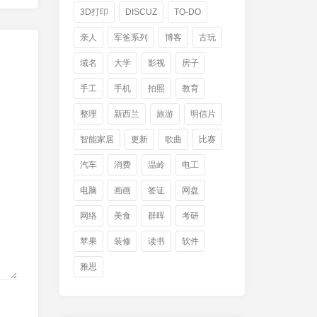
3D打印
DISCUZ
TO-DO
亲人
军爸系列
博客
古玩
域名
大学
影视
房子
手工
手机
拍照
教育
整理
新西兰
旅游
明信片
智能家居
更新
歌曲
比赛
汽车
消费
温岭
电工
电脑
画画
签证
网盘
网络
美食
群晖
考研
苹果
装修
读书
软件
雅思