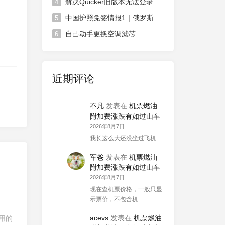
解决Quicker旧版本无法登录
4
中国护照免签情报1｜俄罗斯对中国免签政策延长
5
自己动手更换空调滤芯
6
近期评论
不凡
发表在
机票燃油
附加费涨跌有如过山车
2026年8月7日
我长这么大还没坐过飞机
军爸
发表在
机票燃油
附加费涨跌有如过山车
2026年8月7日
现在查机票价格，一般只显
示票价，不包含机…
acevs
发表在
机票燃油
用的