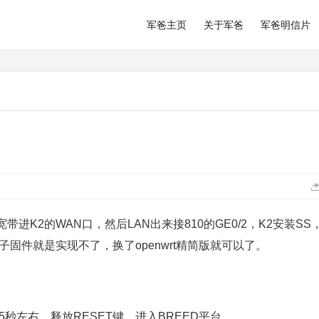
军爸主页
关于军爸
军爸明信片
K2的WAN口，然后LAN出来接810的GE0/2，K2安装SS
固件就是实现不了，换了openwrt精简版就可以了。
5秒左右，释放RESET键，进入BREED平台。