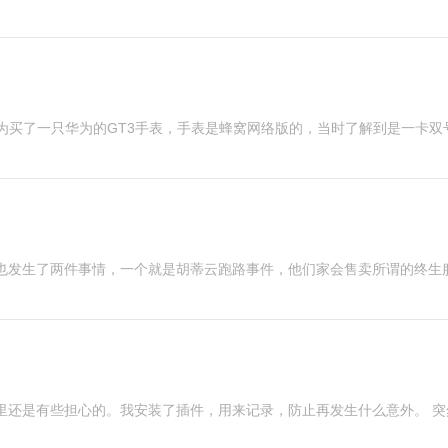
因为买了一只华为的GT3手表，手表是蜂窝网络版的，当时了解到是一卡双
圈也发生了两件事情，一个就是胡蒂云跑路事件，他们家会售卖所谓的终生
里还是有些担心的。我安装了插件，用来记录，防止再发生什么意外。 突