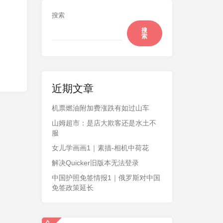
搜索
搜
索
近期文章
机票燃油附加费涨跌有如过山车
山姆超市：是店大欺客还是水土不
服
女儿学画画1｜素描-相机中荷花
解决Quicker旧版本无法登录
中国护照免签情报1｜俄罗斯对中国
免签政策延长