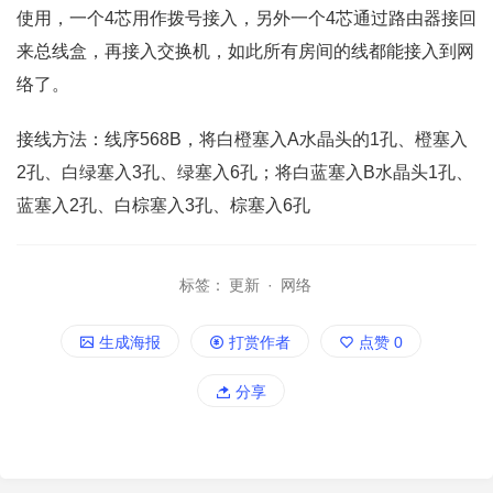
使用，一个4芯用作拨号接入，另外一个4芯通过路由器接回
来总线盒，再接入交换机，如此所有房间的线都能接入到网
络了。
接线方法：线序568B，将白橙塞入A水晶头的1孔、橙塞入
2孔、白绿塞入3孔、绿塞入6孔；将白蓝塞入B水晶头1孔、
蓝塞入2孔、白棕塞入3孔、棕塞入6孔
标签：
更新
·
网络
生成海报
打赏作者
点赞
0
分享