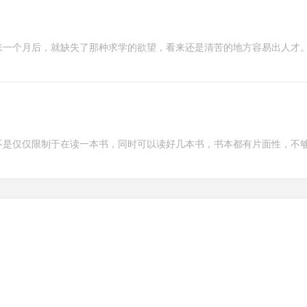
来一个月后，就缺失了那种求学的欲望，看来还是清苦的地方容易出人才
不是仅仅限制于在读一本书，同时可以读好几本书，书本都有片面性，不
。