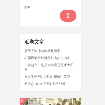
搜索
搜
索
近期文章
夏天去泳池游泳就是遭罪
机票燃油附加费涨跌有如过山车
山姆超市：是店大欺客还是水土不
服
女儿学画画1｜素描-相机中荷花
解决Quicker旧版本无法登录