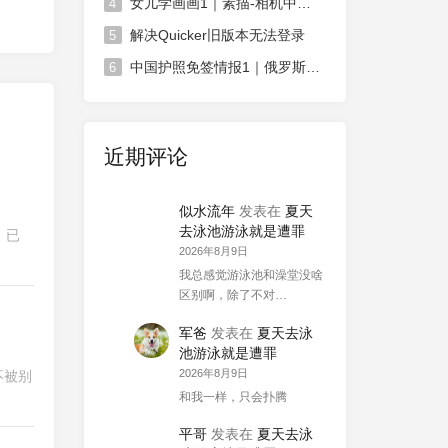
女儿学画画1｜素描-相机中荷花
4
解决Quicker旧版本无法登录
5
中国护照免签情报1｜俄罗斯对中国免签政策延长
6
近期评论
似水流年
发表在
夏天
去泳池游泳就是遭罪
，已
2026年8月9日
我总感觉游泳池和澡堂没啥
区别啊，除了不对…
军爸
发表在
夏天去泳
池游泳就是遭罪
2026年8月9日
不被别
和我一样，只会扑腾
平哥
发表在
夏天去泳