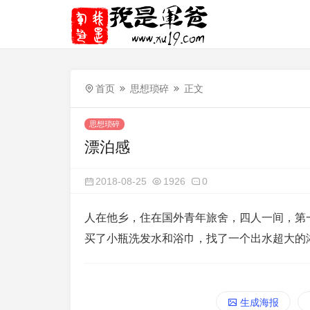
首页
思想琐碎
正文
思想琐碎
漂泊感
2018-08-25
1926
0
人在他乡，住在国外青年旅舍，四人一间，第
买了小瓶洗发水和浴巾，找了一个出水超大的
生成海报