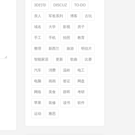
3D打印
DISCUZ
TO-DO
亲人
军爸系列
博客
古玩
域名
大学
影视
房子
手工
手机
拍照
教育
整理
新西兰
旅游
明信片
智能家居
更新
歌曲
比赛
汽车
消费
温岭
电工
电脑
画画
签证
网盘
网络
美食
群晖
考研
苹果
装修
读书
软件
运动
雅思