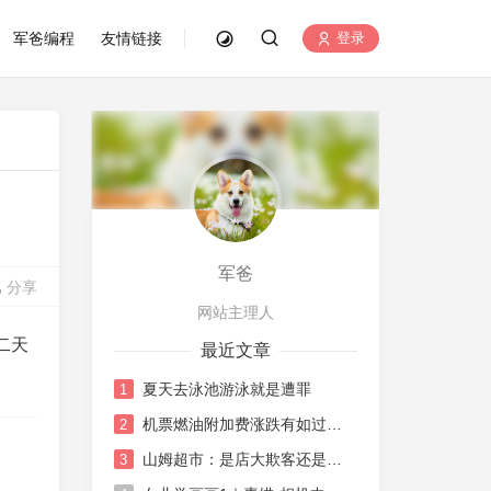
军爸编程
友情链接
登录
军爸
分享
网站主理人
二天
最近文章
夏天去泳池游泳就是遭罪
1
机票燃油附加费涨跌有如过山车
2
山姆超市：是店大欺客还是水土不服
3