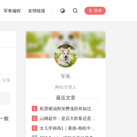
军爸编程
友情链接
登录
军爸
分享
网站主理人
最近文章
机票燃油附加费涨跌有如过山车
1
一般
山姆超市：是店大欺客还是水土不服
2
女儿学画画1｜素描-相机中荷花
3