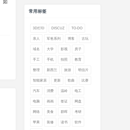
。如
常用标签
3D打印
DISCUZ
TO-DO
亲人
军爸系列
博客
古玩
域名
大学
影视
房子
手工
手机
拍照
教育
整理
新西兰
旅游
明信片
智能家居
更新
歌曲
比赛
汽车
消费
温岭
电工
电脑
画画
签证
网盘
网络
美食
群晖
考研
苹果
装修
读书
软件