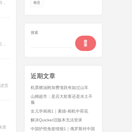
动，
雅思
搜索
搜
元，
索
近期文章
，进货
机票燃油附加费涨跌有如过山车
山姆超市：是店大欺客还是水土不
服
女儿学画画1｜素描-相机中荷花
解决Quicker旧版本无法登录
免签
中国护照免签情报1｜俄罗斯对中国