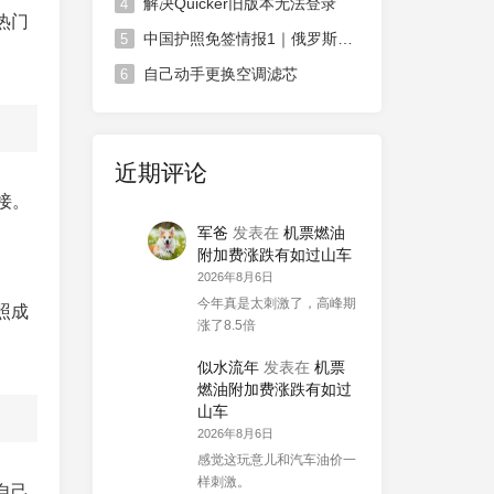
解决Quicker旧版本无法登录
4
热门
中国护照免签情报1｜俄罗斯对中国免签政策延长
5
自己动手更换空调滤芯
6
近期评论
接。
军爸
发表在
机票燃油
附加费涨跌有如过山车
2026年8月6日
今年真是太刺激了，高峰期
照成
涨了8.5倍
似水流年
发表在
机票
燃油附加费涨跌有如过
山车
2026年8月6日
感觉这玩意儿和汽车油价一
样刺激。
自己