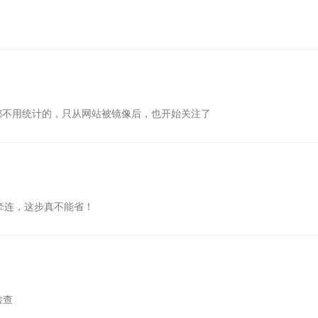
都不用统计的，只从网站被镜像后，也开始关注了
牵连，这步真不能省！
检查