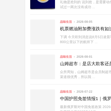
礼物是抢到的 说到抢，是需要
试过一两次没有成功 ...
品味生活
2026-08-05
机票燃油附加费涨跌有如
下调 今天听到消息说8月5日凌
800公里以下的航班下 ...
品味生活
2026-08-01
山姆超市：是店大欺客还
众所周知，山姆超市是会员制超市
渠道很优秀，所以我 ...
在家打印高质量证件照
品味生活
2026-07-22
中国护照免签情报1｜俄
最新俄罗斯对中国免签政策 20