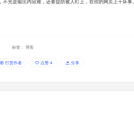
，不光是输出内容难，还要提防被人盯上，在你的网页上干坏事
。
标签：
博客
打赏作者
点赞
4
分享