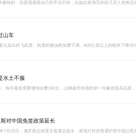
动作极快的，但是我感觉自己的手法不快，比如以前淘宝的前几百人抢购活
过山车
晨零点后出的飞机票，机票的燃油附加费下调，800公里以上的航班下降30
是水土不服
，每年最低需要缴纳会费260元，山姆超市给我的第一印象就是高品质
罗斯对中国免签政策延长
26年7月20日，俄罗斯总统普京签署总统令，将现行对持普通护照中国公民