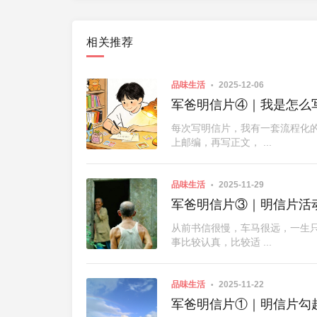
相关推荐
品味生活
2025-12-06
军爸明信片④｜我是怎么
制器的两种配置
2011-7-15
每次写明信片，我有一套流程化
上邮编，再写正文， ...
品味生活
2025-11-29
军爸明信片③｜明信片活
从前书信很慢，车马很远，一生
事比较认真，比较适 ...
品味生活
2025-11-22
军爸明信片①｜明信片勾