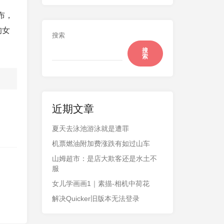
布，
的女
搜索
搜
索
近期文章
夏天去泳池游泳就是遭罪
机票燃油附加费涨跌有如过山车
山姆超市：是店大欺客还是水土不
服
女儿学画画1｜素描-相机中荷花
解决Quicker旧版本无法登录