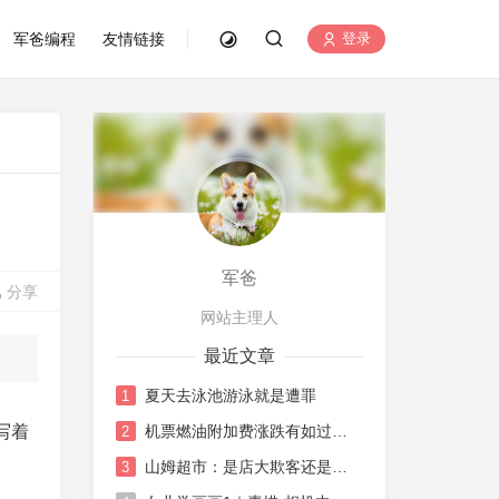
军爸编程
友情链接
登录
军爸
分享
网站主理人
最近文章
夏天去泳池游泳就是遭罪
1
写着
机票燃油附加费涨跌有如过山车
2
山姆超市：是店大欺客还是水土不服
3