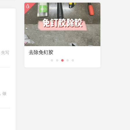
再次折腾远程开机
AC控制器
，先写
，做