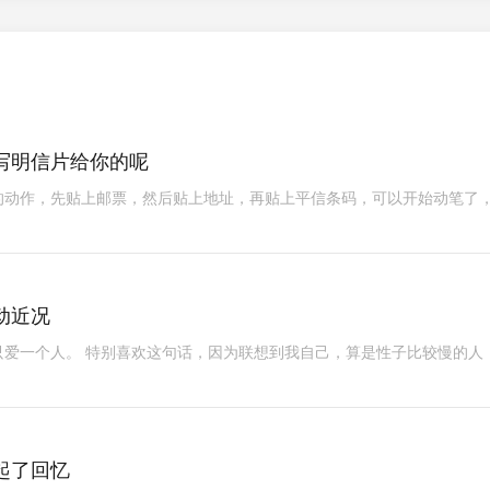
写明信片给你的呢
斐讯K2刷机
去除免钉胶
的动作，先贴上邮票，然后贴上地址，再贴上平信条码，可以开始动笔了
动近况
只爱一个人。 特别喜欢这句话，因为联想到我自己，算是性子比较慢的人
起了回忆