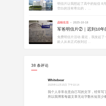
明信片让我想起了高中的短信 8
空白的没有寄出的， ...
品味生活
2025-10-18
军爸明信片②｜迟到10年
免费明信片活动 最近，我发起
龄人从未正式收到过 ...
38 条评论
Whitebear
2025年11月15日 下午10:14
我个人非常在意自己写的文字，经常写
所以我博客每篇文章无论字数长短至少