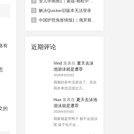
女儿学画画1｜素描-相机中荷花
4
解决Quicker旧版本无法登录
5
中国护照免签情报1｜俄罗斯对中国免签政策延长
6
。
略有
近期评论
Vind
发表在
夏天去泳
池游泳就是遭罪
思
2026年8月8日
我都好多年没游泳了。其实
我本来也没游过几…
Huo
发表在
夏天去泳池
游泳就是遭罪
文的
2026年8月8日
我家都是旱鸭子 都不会游泳
呢 孩子也不会…