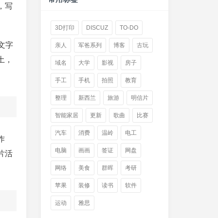
，写
3D打印
DISCUZ
TO-DO
文字
亲人
军爸系列
博客
古玩
土，
域名
大学
影视
房子
手工
手机
拍照
教育
整理
新西兰
旅游
明信片
智能家居
更新
歌曲
比赛
汽车
消费
温岭
电工
作
电脑
画画
签证
网盘
片活
网络
美食
群晖
考研
苹果
装修
读书
软件
运动
雅思