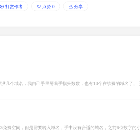
打赏作者
点赞
0
分享
没几个域名，我自己手里掰着手指头数数，也有13个在续费的域名了。 
re的10G免费空间，但是需要转入域名，手中没有合适的域名，之前6位数字的