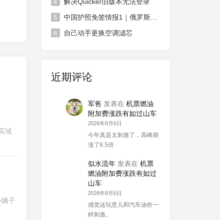
解决Quicker旧版本无法登录
4
中国护照免签情报1｜俄罗斯对中国免签政策延长
5
自己动手更换空调滤芯
6
近期评论
军爸
发表在
机票燃油
附加费涨跌有如过山车
2026年8月6日
买域
今年真是太刺激了，高峰期
涨了8.5倍
似水流年
发表在
机票
燃油附加费涨跌有如过
山车
2026年8月6日
小姨子
感觉这玩意儿和汽车油价一
样刺激。