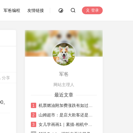
军爸编程
友情链接
登录
军爸
分享
网站主理人
最近文章
0。
机票燃油附加费涨跌有如过山车
1
山姆超市：是店大欺客还是水土不服
2
女儿学画画1｜素描-相机中荷花
3