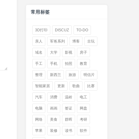
常用标签
3D打印
DISCUZ
TO-DO
亲人
军爸系列
博客
古玩
域名
大学
影视
房子
手工
手机
拍照
教育
整理
新西兰
旅游
明信片
智能家居
更新
歌曲
比赛
汽车
消费
温岭
电工
电脑
画画
签证
网盘
网络
美食
群晖
考研
苹果
装修
读书
软件