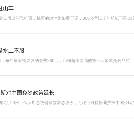
过山车
晨零点后出的飞机票，机票的燃油附加费下调，800公里以上的航班下降30
是水土不服
，每年最低需要缴纳会费260元，山姆超市给我的第一印象就是高品质
罗斯对中国免签政策延长
26年7月20日，俄罗斯总统普京签署总统令，将现行对持普通护照中国公民