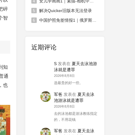
女儿学画画1｜素描-相机中荷花
4
把碎
解决Quicker旧版本无法登录
5
个智
中国护照免签情报1｜俄罗斯对中国免签政策延长
6
近期评论
S
发表在
夏天去泳池游
到知
泳就是遭罪
普通
2026年8月8日
选最贵的好一些。
，也
军爸
发表在
夏天去泳
池游泳就是遭罪
2026年8月8日
去的泳池都是游泳教练指定
的，不用花钱
军爸
发表在
夏天去泳