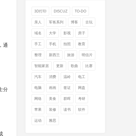
3D打印
DISCUZ
TO-DO
亲人
军爸系列
博客
古玩
域名
大学
影视
房子
手工
手机
拍照
教育
，通
整理
新西兰
旅游
明信片
智能家居
更新
歌曲
比赛
汽车
消费
温岭
电工
电脑
画画
签证
网盘
士分
网络
美食
群晖
考研
苹果
装修
读书
软件
运动
雅思
成