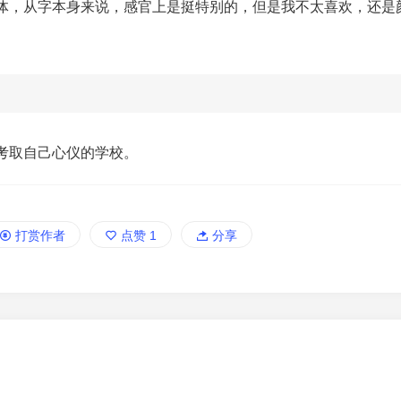
体，从字本身来说，感官上是挺特别的，但是我不太喜欢，还是
新西兰考驾照
单网口普通电脑安装L
考取自己心仪的学校。
打赏作者
点赞
1
分享