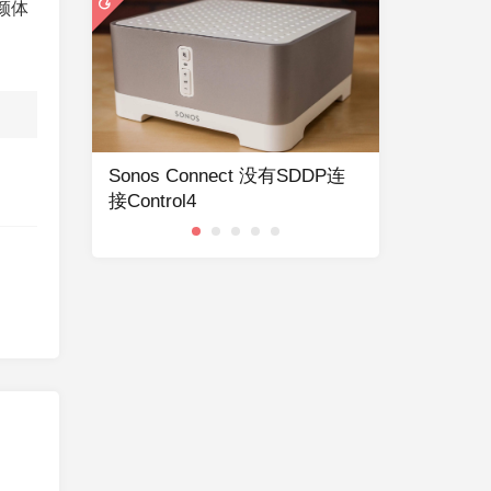
颜体
EDE
Sonos Connect 没有SDDP连
Control
接Control4