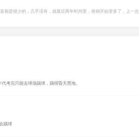
前一直都是很少的，几乎没有，就最近两年时间里，推销开始变多了，上一
年代考完只能去球场踢球，踢得昏天黑地。
会踢球