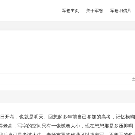
军爸主页
关于军爸
军爸明信片
月7日开考，也就是明天。回想起多年前自己参加的高考，记忆模
得老高，写字的空间只有一张试卷大小，现在想想那是多压抑啊
我后桌可是考试大牛，老师布置的作业可以挑着写，不想写的也