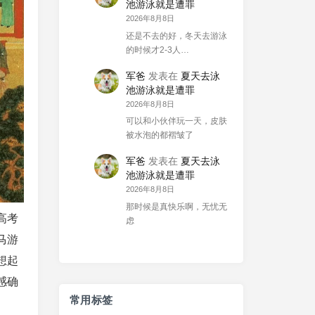
池游泳就是遭罪
2026年8月8日
还是不去的好，冬天去游泳
的时候才2-3人…
军爸
发表在
夏天去泳
池游泳就是遭罪
2026年8月8日
可以和小伙伴玩一天，皮肤
被水泡的都褶皱了
军爸
发表在
夏天去泳
池游泳就是遭罪
2026年8月8日
那时候是真快乐啊，无忧无
高考
虑
马游
想起
感确
常用标签