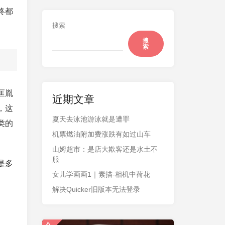
终都
搜索
搜
索
匡胤
近期文章
，这
夏天去泳池游泳就是遭罪
类的
机票燃油附加费涨跌有如过山车
山姆超市：是店大欺客还是水土不
服
是多
女儿学画画1｜素描-相机中荷花
解决Quicker旧版本无法登录