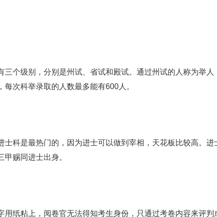
有三个级别，分别是州试、省试和殿试。通过州试的人称为举人
每次科举录取的人数最多能有600人。
进士科是最热门的，因为进士可以做到宰相，天花板比较高。进
三甲赐同进士出身。
字用纸粘上，阅卷官无法得知考生身份，只通过考卷内容来评判