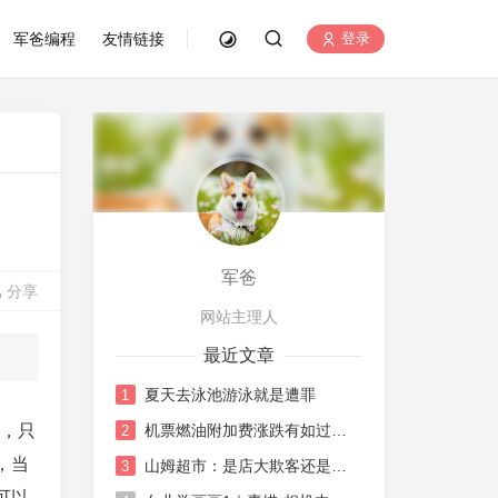
军爸编程
友情链接
登录
军爸
分享
网站主理人
最近文章
夏天去泳池游泳就是遭罪
1
糊，只
机票燃油附加费涨跌有如过山车
2
，当
山姆超市：是店大欺客还是水土不服
3
可以