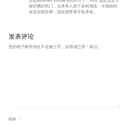
还是windows mobile系统的天下，HD2 这款也是大
家折腾的热门，后来有人刷了各种系统，年期的时
候喜欢瞎折腾，现在用苹果手机养老。
N ONE
自己修松霖恒温淋浴器
发表评论
您的电子邮件地址不会被公开，
必填项已用
*
标注。
昵称
*