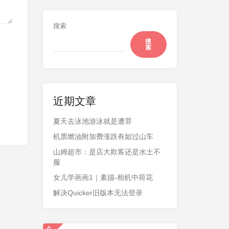
搜索
搜
索
近期文章
夏天去泳池游泳就是遭罪
机票燃油附加费涨跌有如过山车
山姆超市：是店大欺客还是水土不
服
女儿学画画1｜素描-相机中荷花
解决Quicker旧版本无法登录