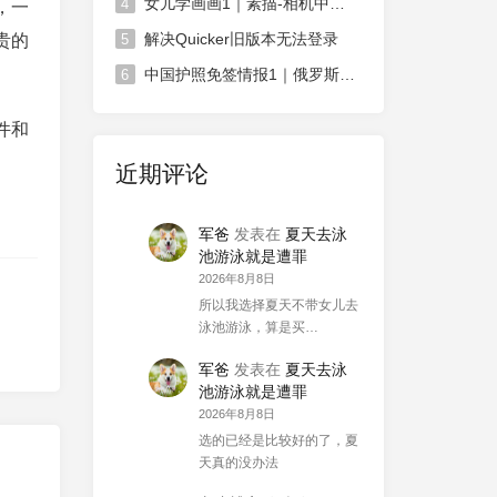
女儿学画画1｜素描-相机中荷花
4
，一
解决Quicker旧版本无法登录
贵的
5
中国护照免签情报1｜俄罗斯对中国免签政策延长
6
件和
近期评论
。
军爸
发表在
夏天去泳
池游泳就是遭罪
2026年8月8日
所以我选择夏天不带女儿去
泳池游泳，算是买…
军爸
发表在
夏天去泳
池游泳就是遭罪
2026年8月8日
选的已经是比较好的了，夏
天真的没办法