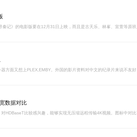
版
《寻秦记》的电影版要在12月31日上映，而且是古天乐、林峯、宣萱等原班
息
器方面又想上PLEX,EMBY。外国的影片资料对中文的纪录片来说不友好
带宽数据对比
对HDBaseT比较感兴趣，能够实现无压缩远程传输4K视频。图标中对比