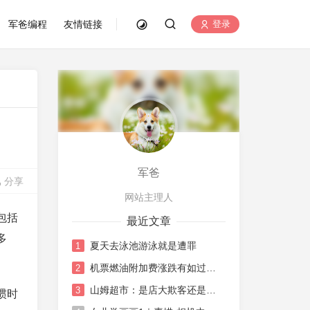
军爸编程
友情链接
登录
军爸
分享
网站主理人
包括
最近文章
多
夏天去泳池游泳就是遭罪
1
机票燃油附加费涨跌有如过山车
2
山姆超市：是店大欺客还是水土不服
3
惯时