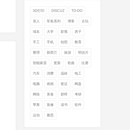
3D打印
DISCUZ
TO-DO
亲人
军爸系列
博客
古玩
域名
大学
影视
房子
手工
手机
拍照
教育
整理
新西兰
旅游
明信片
智能家居
更新
歌曲
比赛
汽车
消费
温岭
电工
电脑
画画
签证
网盘
网络
美食
群晖
考研
苹果
装修
读书
软件
运动
雅思