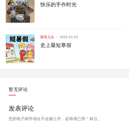
快乐的手作时光
家有儿女
2026-01-09
史上最短寒假
暂无评论
发表评论
您的电子邮件地址不会被公开，
必填项已用
*
标注。