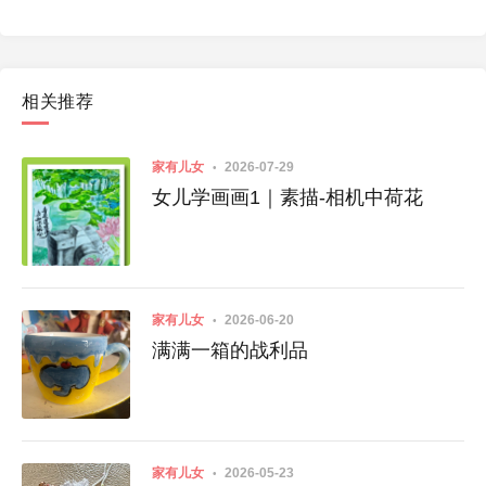
相关推荐
家有儿女
2026-07-29
女儿学画画1｜素描-相机中荷花
家有儿女
2026-06-20
满满一箱的战利品
家有儿女
2026-05-23