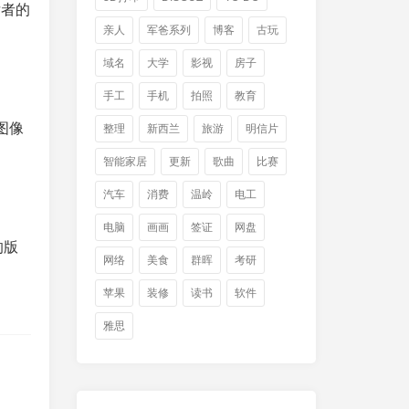
后者的
亲人
军爸系列
博客
古玩
域名
大学
影视
房子
手工
手机
拍照
教育
图像
整理
新西兰
旅游
明信片
智能家居
更新
歌曲
比赛
汽车
消费
温岭
电工
电脑
画画
签证
网盘
的版
网络
美食
群晖
考研
苹果
装修
读书
软件
雅思