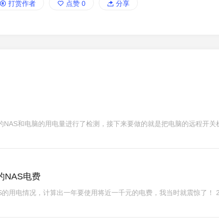
打赏作者
点赞
0
分享
的NAS和电脑的用电量进行了检测，接下来要做的就是把电脑的远程开关
NAS电费
S的用电情况，计算出一年要使用将近一千元的电费，我当时就震惊了！ 2