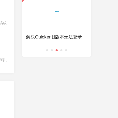
没搞成
的磁盘
解决Quicker旧版本无法登录
斐讯 K2 刷op
群晖，