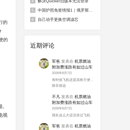
解决Quicker旧版本无法登录
4
中国护照免签情报1｜俄罗斯对中国免签政策延长
5
自己动手更换空调滤芯
6
行的
r
方便的
近期评论
军爸
发表在
机票燃油
附加费涨跌有如过山车
2026年8月7日
有时候飞机还是高铁方便，
除非很远
不凡
发表在
机票燃油
附加费涨跌有如过山车
题。
2026年8月7日
是电视
我长这么大还没坐过飞机
军爸
发表在
机票燃油