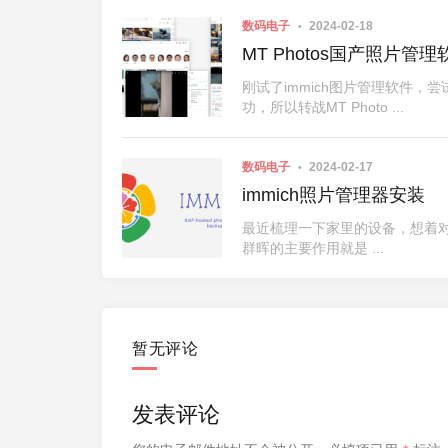
数码电子
2024-02-18
MT Photos国产照片管理
刚试了immich图片管理软件，尝试了
功，所以转战MT Photo ...
刷openwrt
女儿入托
数码电子
2024-02-17
immich照片管理器安装
最近梳理一下家里的设备，想着
群晖的主要作用就是 ...
暂无评论
发表评论