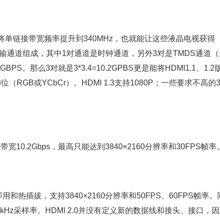
变化是将单链接带宽频率提升到340MHz，也就能让这些液晶电视获得
4对传输通道组成，其中1对通道是时钟通道，另外3对是TMDS通道
。那么3对就是3*3.4=10.2GPBS更是能将HDMI1.1、1.2
（RGB或YCbCr）。HDMI 1.3支持1080P；一些要求不高的
宽10.2Gbps，最高只能达到3840×2160分辨率和30FPS帧率
即用和热插拔，支持3840×2160分辨率和50FPS、60FPS帧率
kHz采样率。HDMI 2.0并没有定义新的数据线和接头、接口，