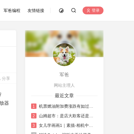
军爸编程
友情链接
登录
军爸
分享
网站主理人
传
最近文章
播放器
机票燃油附加费涨跌有如过山车
1
山姆超市：是店大欺客还是水土不服
2
女儿学画画1｜素描-相机中荷花
3