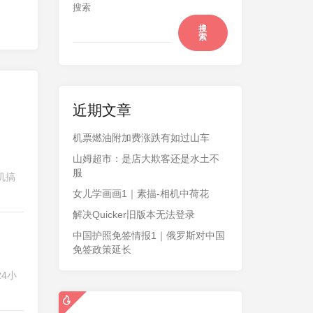
搜索
搜
索
近期文章
机票燃油附加费涨跌有如过山车
山姆超市：是店大欺客还是水土不
服
机搞
女儿学画画1｜素描-相机中荷花
解决Quicker旧版本无法登录
中国护照免签情报1｜俄罗斯对中国
免签政策延长
4小