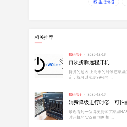
生成海报
相关推荐
数码电子
2025-12-18
再次折腾远程开机
折腾的起因 上周末的时候把家里
定，就可以实现99%的 ...
数码电子
2025-12-13
黑群晖 使用Windows的磁盘
消费降级进行时②｜可怕的
最近看到一位博友测试了家里NA
时开机的NAS费电吗 想 ...