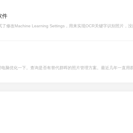
软件
修改Machine Learning Settings，用来实现OCR关键字识别照片，
Control4 OS3不支持的硬件设
黑群晖 使用Windows
备
对电脑优化一下。查询是否有替代群晖的照片管理方案。最近几年一直用