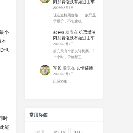
附加费涨跌有如过山车
2026年8月7日
现在查机票价格，一般只显
示票价，不包含机…
acevs
发表在
机票燃油
（最小
附加费涨跌有如过山车
版本
2026年8月7日
3D也
前几天有个朋友订机票。2
个小时，价格都正…
军爸
发表在
友情链接
2026年8月7日
已经添加
。
常用标签
。同时
因此能
3D打印
DISCUZ
TO-DO