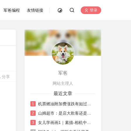
军爸编程
友情链接
登录
军爸
分享
网站主理人
最近文章
机票燃油附加费涨跌有如过山车
1
山姆超市：是店大欺客还是水土不服
2
女儿学画画1｜素描-相机中荷花
3