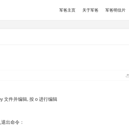
军爸主页
关于军爸
军爸明信片
.py 文件并编辑, 按 o 进行编辑
入退出命令：