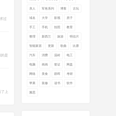
亲人
军爸系列
博客
古玩
域名
大学
影视
房子
求过
手工
手机
拍照
教育
整理
新西兰
旅游
明信片
智能家居
更新
歌曲
比赛
用的是
汽车
消费
温岭
电工
电脑
画画
签证
网盘
网络
美食
群晖
考研
苹果
装修
读书
软件
历了上
雅思