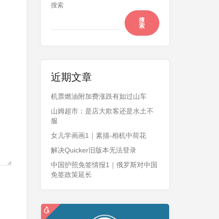
搜索
搜
索
近期文章
机票燃油附加费涨跌有如过山车
山姆超市：是店大欺客还是水土不
服
女儿学画画1｜素描-相机中荷花
解决Quicker旧版本无法登录
中国护照免签情报1｜俄罗斯对中国
免签政策延长