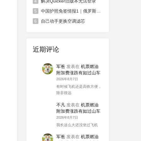
解决Quicker旧版本无法登录
4
中国护照免签情报1｜俄罗斯对中国免签政策延长
5
自己动手更换空调滤芯
6
近期评论
军爸
发表在
机票燃油
附加费涨跌有如过山车
2026年8月7日
有时候飞机还是高铁方便，
除非很远
不凡
发表在
机票燃油
附加费涨跌有如过山车
2026年8月7日
我长这么大还没坐过飞机
军爸
发表在
机票燃油