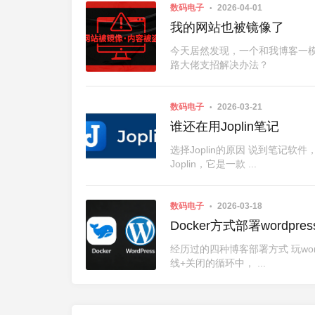
数码电子
2026-04-01
我的网站也被镜像了
今天居然发现，一个和我博客一模
路大佬支招解决办法？
数码电子
2026-03-21
谁还在用Joplin笔记
选择Joplin的原因 说到笔
Joplin，它是一款 ...
数码电子
2026-03-18
Docker方式部署wordp
经历过的四种博客部署方式 玩wo
线+关闭的循环中， ...