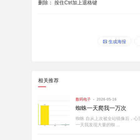
删除： 按住Ctrl加上退格键
生成海报
相关推荐
数码电子
2026-05-16
蜘蛛一天爬我一万次
蜘蛛 自从上次被全站镜像后，心
一天我发现大量的蜘 ...