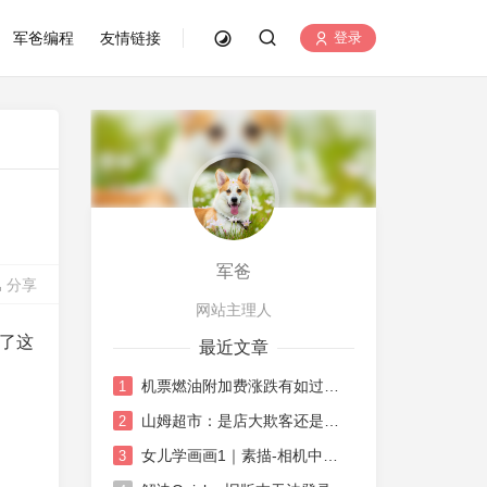
军爸编程
友情链接
登录
军爸
分享
网站主理人
了这
最近文章
机票燃油附加费涨跌有如过山车
1
山姆超市：是店大欺客还是水土不服
2
女儿学画画1｜素描-相机中荷花
3