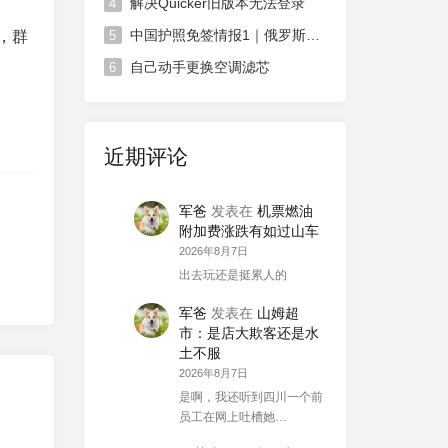
解决Quicker旧版本无法登录
4
中国护照免签情报1｜俄罗斯对中国免签政策延长
】，群
5
自己动手更换空调滤芯
6
近期评论
军爸
发表在
机票燃油
附加费涨跌有如过山车
2026年8月7日
出去玩还是挺累人的
军爸
发表在
山姆超
市：是店大欺客还是水
土不服
2026年8月7日
是啊，我还听到四川一个前
员工在网上吐槽她…