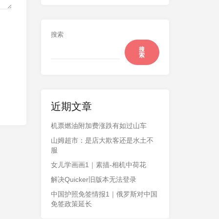
搜索
搜
索
近期文章
机票燃油附加费涨跌有如过山车
山姆超市：是店大欺客还是水土不
服
女儿学画画1｜素描-相机中荷花
解决Quicker旧版本无法登录
中国护照免签情报1｜俄罗斯对中国
免签政策延长