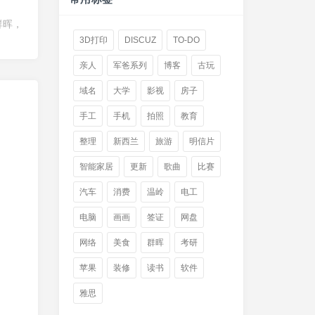
群晖，
3D打印
DISCUZ
TO-DO
亲人
军爸系列
博客
古玩
域名
大学
影视
房子
手工
手机
拍照
教育
整理
新西兰
旅游
明信片
智能家居
更新
歌曲
比赛
汽车
消费
温岭
电工
电脑
画画
签证
网盘
网络
美食
群晖
考研
苹果
装修
读书
软件
雅思