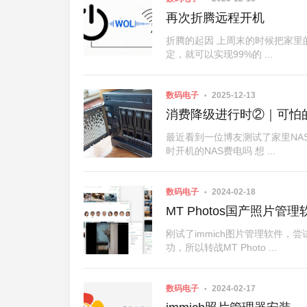
再次折腾远程开机
折腾的起因 上周末的时候把家里
定，就可以实现99%的 ...
数码电子
2025-12-13
消费降级进行时②｜可怕的
最近看到一位博友测试了家里NA
时开机的NAS费电吗 想 ...
数码电子
2024-02-18
MT Photos国产照片管理
刚试了immich图片管理软件，尝试了
功，所以转战MT Photo ...
数码电子
2024-02-17