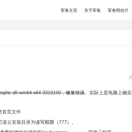
军爸主页
关于军爸
军爸明信片
sqlite-dll-win64-x64-3310100，
修复错误
。实际上是电脑上确实
贝进首页文件
可道云安装目录为
读写权限
（777）。