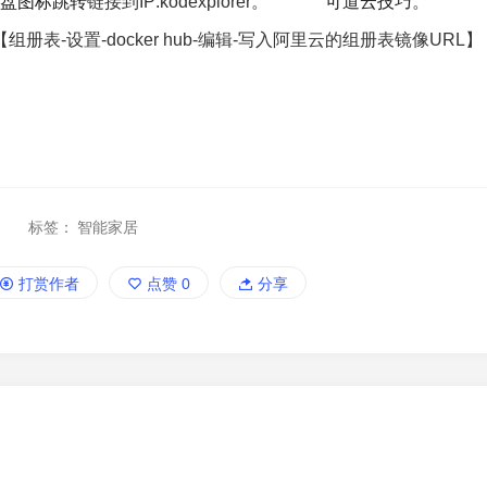
盘图标跳转
链接到IP:kodexplorer。
可道云技巧
。
【组册表-设置-docker hub-编辑-写入阿里云的组册表镜像URL
标签：
智能家居
打赏作者
点赞
0
分享