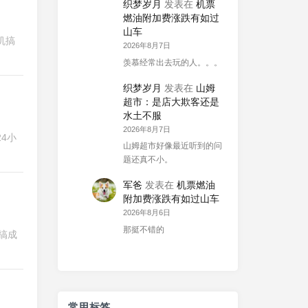
织梦岁月
发表在
机票
燃油附加费涨跌有如过
山车
机搞
2026年8月7日
羡慕经常出去玩的人。。。
织梦岁月
发表在
山姆
超市：是店大欺客还是
水土不服
2026年8月7日
4小
山姆超市好像最近听到的问
题还真不小。
军爸
发表在
机票燃油
附加费涨跌有如过山车
2026年8月6日
那挺不错的
没搞成
常用标签