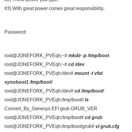
#3) With great power comes great responsibility.
Password:
root@JONEFORK_PVEqh:~#
mkdir -p /tmp/boot
root@JONEFORK_PVEqh:~#
cd /dev
root@JONEFORK_PVEqh:/dev#
mount -t vfat
synoboot1 /tmp/boot/
root@JONEFORK_PVEqh:/dev#
cd /tmp/boot/
root@JONEFORK_PVEqh:/tmp/boot#
ls
Convert_By_Genesys EFI grub GRUB_VER
root@JONEFORK_PVEqh:/tmp/boot#
cd grub
root@JONEFORK_PVEqh:/tmp/boot/grub#
vi grub.cfg