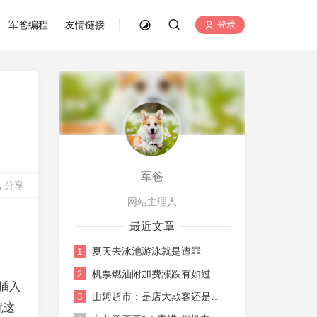
军爸编程
友情链接
登录
军爸
分享
网站主理人
最近文章
夏天去泳池游泳就是遭罪
1
机票燃油附加费涨跌有如过山车
2
插入
山姆超市：是店大欺客还是水土不服
3
就这