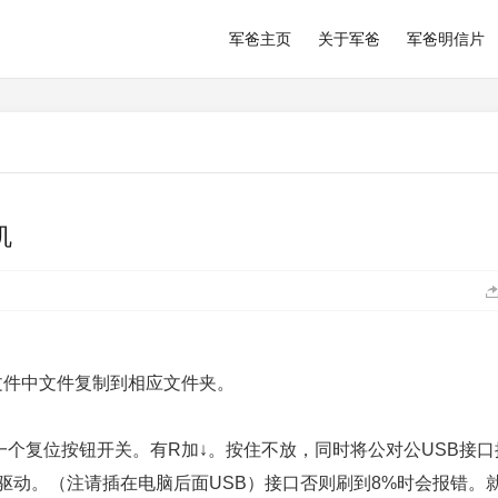
军爸主页
关于军爸
军爸明信片
机
se文件中文件复制到相应文件夹。
一个复位按钮开关。有R加↓。按住不放，同时将公对公USB接口
驱动。（注请插在电脑后面USB）接口否则刷到8%时会报错。