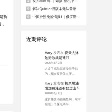
女儿学画画1｜素描-相机中荷花
4
解决Quicker旧版本无法登录
5
来是拆
中国护照免签情报1｜俄罗斯对中国免签政策延长
6
后，
近期评论
Hary
发表在
夏天去泳
池游泳就是遭罪
2026年8月9日
人多了感觉就跟澡堂子似
的，现在夏天又出汗…
Hary
发表在
机票燃油
附加费涨跌有如过山车
2026年8月9日
这价格变动很频繁啊，啥时
候能出个像电商平…