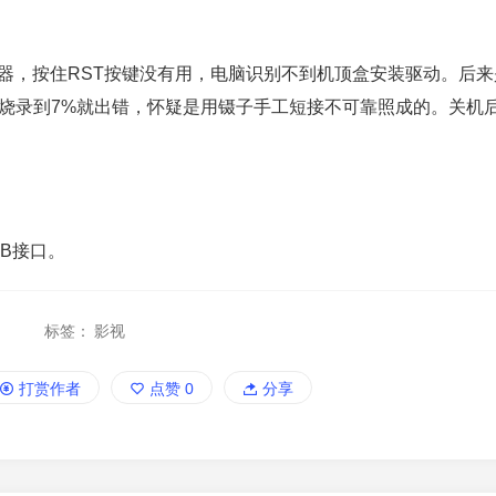
的标签机器，按住RST按键没有用，电脑识别不到机顶盒安装驱动。后
，烧录到7%就出错，怀疑是用镊子手工短接不可靠照成的。关机
SB接口。
标签：
影视
打赏作者
点赞
0
分享