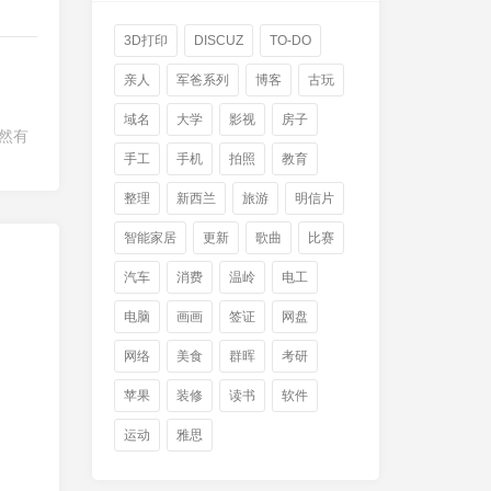
3D打印
DISCUZ
TO-DO
亲人
军爸系列
博客
古玩
域名
大学
影视
房子
然有
手工
手机
拍照
教育
整理
新西兰
旅游
明信片
智能家居
更新
歌曲
比赛
汽车
消费
温岭
电工
电脑
画画
签证
网盘
网络
美食
群晖
考研
苹果
装修
读书
软件
运动
雅思