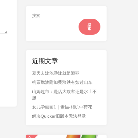
搜索
搜
索
近期文章
夏天去泳池游泳就是遭罪
机票燃油附加费涨跌有如过山车
山姆超市：是店大欺客还是水土不
服
女儿学画画1｜素描-相机中荷花
解决Quicker旧版本无法登录