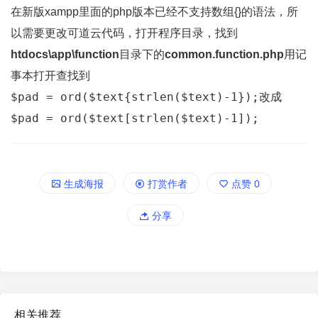
在新版xampp里面的php版本已经不支持数组{}的语法，所
以需要更改可道云代码，打开程序目录，找到
htdocs\app\function
目录下的
common.function.php
用记
事本打开查找到
$pad = ord($text{strlen($text)-1});
改成
$pad = ord($text[strlen($text)-1]);
生成海报
打赏作者
点赞
0
分享
相关推荐