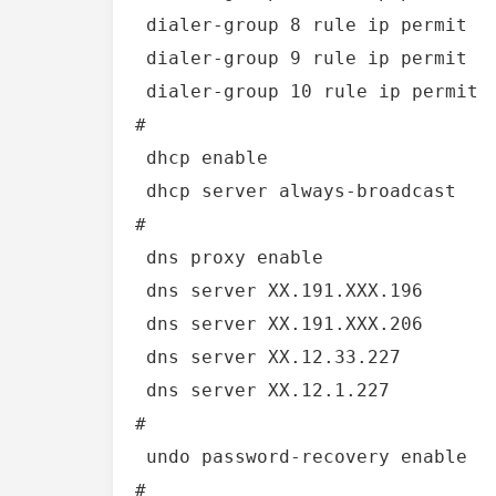
 dialer-group 8 rule ip permit

 dialer-group 9 rule ip permit

 dialer-group 10 rule ip permit

#

 dhcp enable

 dhcp server always-broadcast

#

 dns proxy enable

 dns server XX.191.XXX.196

 dns server XX.191.XXX.206

 dns server XX.12.33.227

史上最短寒假
 dns server XX.12.1.227

#

 undo password-recovery enable

#
