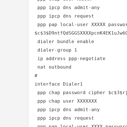
 ppp ipcp dns admit-any 

 ppp ipcp dns request 

 ppp pap local-user XXXXX password cipher 
$c$3$D9ntfQdSGGSXXXXpcnK4EK1uJw6O
 dialer bundle enable

 dialer-group 1

 ip address ppp-negotiate

 nat outbound

#

interface Dialer1

 ppp chap password cipher $c$3$rj5VXXXXQD657lKSOSvCjyIDF/1xFrbT8g== 

 ppp chap user XXXXXXX 

 ppp ipcp dns admit-any 

 ppp ipcp dns request 

 ppp pap local-user XXXX password cipher 