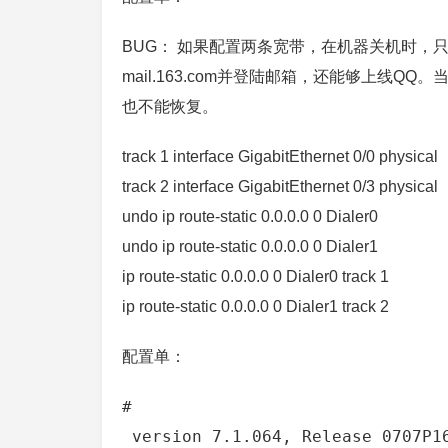
BUG： 如果配置两条宽带，在机器关机时，
mail.163.com并登陆邮箱，还能够上线
也不能恢复。
track 1 interface GigabitEthernet 0/0 physical
track 2 interface GigabitEthernet 0/3 physical
undo ip route-static 0.0.0.0 0 Dialer0
undo ip route-static 0.0.0.0 0 Dialer1
ip route-static 0.0.0.0 0 Dialer0 track 1
ip route-static 0.0.0.0 0 Dialer1 track 2
配置单：
#

 version 7.1.064, Release 0707P16
