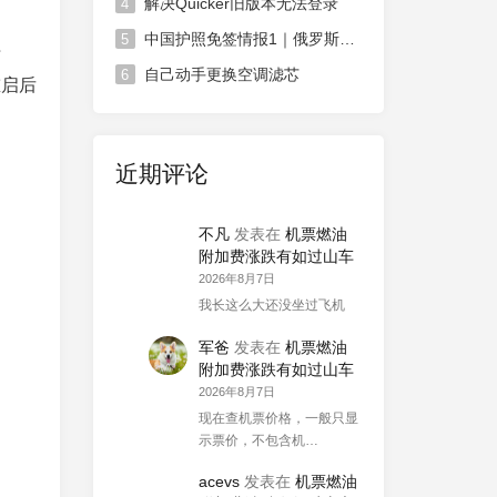
解决Quicker旧版本无法登录
4
中国护照免签情报1｜俄罗斯对中国免签政策延长
5
开
自己动手更换空调滤芯
6
重启后
近期评论
不凡
发表在
机票燃油
附加费涨跌有如过山车
2026年8月7日
我长这么大还没坐过飞机
军爸
发表在
机票燃油
附加费涨跌有如过山车
2026年8月7日
现在查机票价格，一般只显
示票价，不包含机…
acevs
发表在
机票燃油