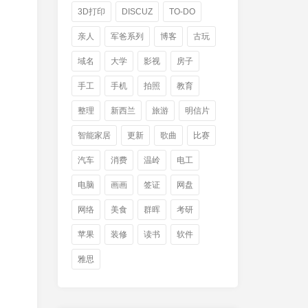
3D打印
DISCUZ
TO-DO
亲人
军爸系列
博客
古玩
域名
大学
影视
房子
手工
手机
拍照
教育
整理
新西兰
旅游
明信片
智能家居
更新
歌曲
比赛
汽车
消费
温岭
电工
电脑
画画
签证
网盘
网络
美食
群晖
考研
苹果
装修
读书
软件
雅思