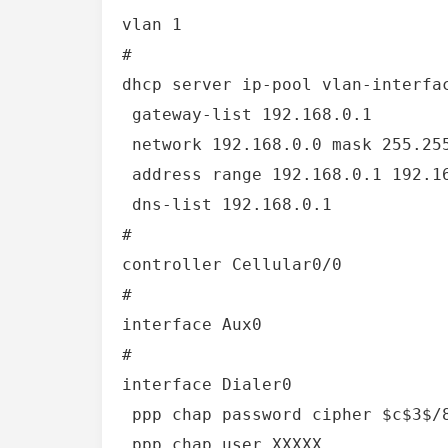
vlan 1

#

dhcp server ip-pool vlan-interfac
 gateway-list 192.168.0.1

 network 192.168.0.0 mask 255.255.254.0

ne 接入WIFI，打不开网页
整租心得
 address range 192.168.0.1 192.168.1.254

 dns-list 192.168.0.1

#

controller Cellular0/0

#

interface Aux0

#

interface Dialer0

 ppp chap password cipher $c$3$/8AY3eYbAub7XXXlD+F5kbxlpNK2LcpvdjRf 

 ppp chap user XXXXX
