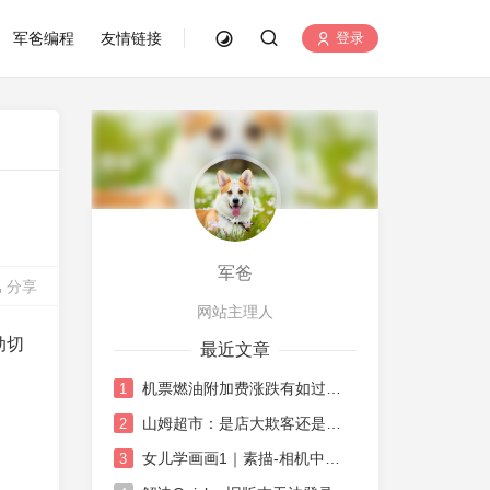
军爸编程
友情链接
登录
军爸
分享
网站主理人
动切
最近文章
机票燃油附加费涨跌有如过山车
1
山姆超市：是店大欺客还是水土不服
2
女儿学画画1｜素描-相机中荷花
3