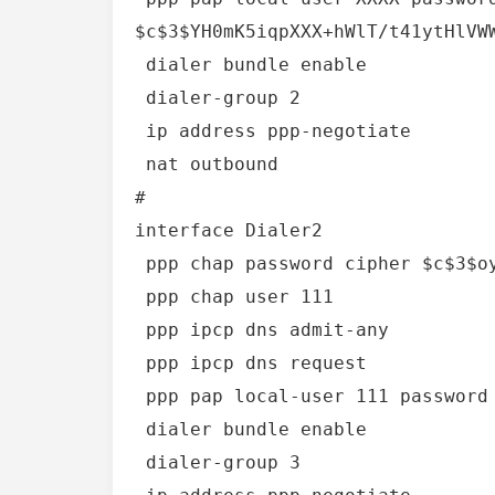
$c$3$YH0mK5iqpXXX+hWlT/t41ytHlVWW
 dialer bundle enable

 dialer-group 2

 ip address ppp-negotiate

 nat outbound

#

interface Dialer2

 ppp chap password cipher $c$3$oysOkhtXXXkL0bPu3Eknx5drxdO2A== 

 ppp chap user 111 

 ppp ipcp dns admit-any 

 ppp ipcp dns request 

 ppp pap local-user 111 password cipher $c$3$yQHrHXXXTU7lkkyiTU+e3O8Dfnh1dA== 

 dialer bundle enable

 dialer-group 3
