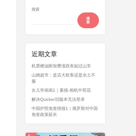
搜索
搜
索
近期文章
机票燃油附加费涨跌有如过山车
山姆超市：是店大欺客还是水土不
服
女儿学画画1｜素描-相机中荷花
解决Quicker旧版本无法登录
中国护照免签情报1｜俄罗斯对中国
免签政策延长