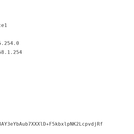
e1

复习前的思考2
史上最短寒假