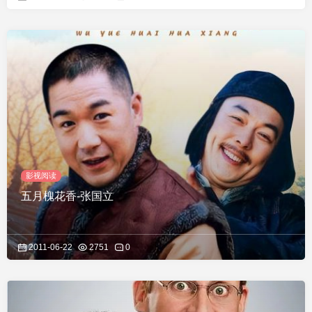
影视阅读
五月槐花香-张国立
2011-06-22
2751
0