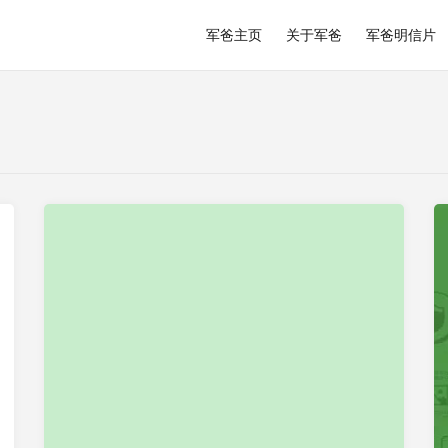
军爸主页
关于军爸
军爸明信片