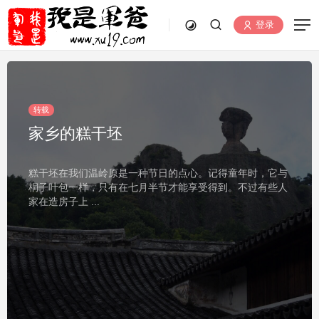
登录
转载
石莲糊·青草糊·洋菜膏
夏日酷暑难熬，街头巷角常可见卖青草糊、石莲糊这两种我
们温岭人最喜欢喝的乡土冷饮的小摊，实际上，不单是温
岭，在台州其他 ...