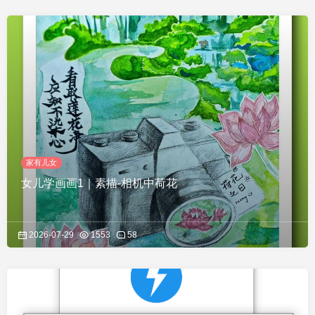
家有儿女
女儿学画画1｜素描-相机中荷花
2026-07-29
1553
58